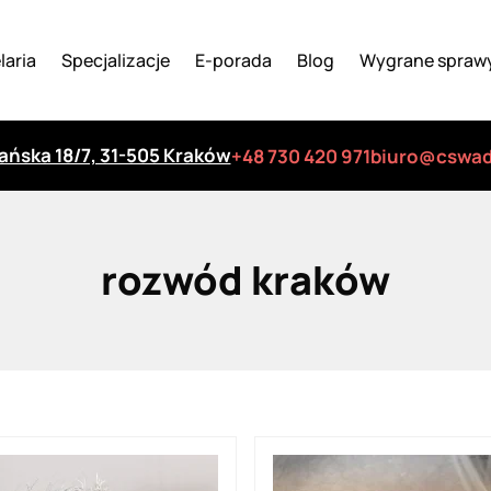
laria
Specjalizacje
E-porada
Blog
Wygrane spraw
iańska 18/7, 31-505 Kraków
+48 730 420 971
biuro@cswad
rozwód kraków