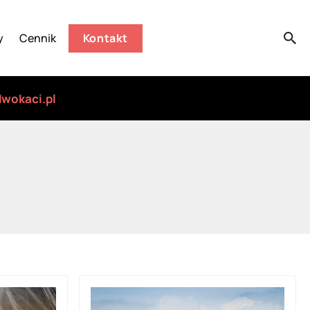
y
Cennik
Kontakt
wokaci.pl