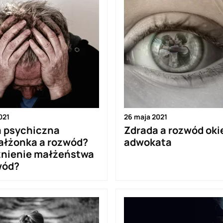
021
26 maja 2021
 psychiczna
Zdrada a rozwód ok
łżonka a rozwód?
adwokata
nienie małżeństwa
wód?