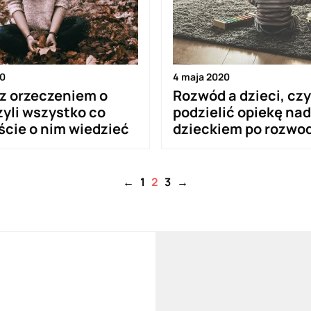
20
4 maja 2020
z orzeczeniem o
Rozwód a dzieci, czyl
zyli wszystko co
podzielić opiekę nad
ście o nim wiedzieć
dzieckiem po rozwo
←
1
2
3
→