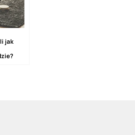
i jak
dzie?