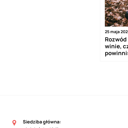
25 maja 20
Rozwód 
winie, c
powinni
Siedziba główna: