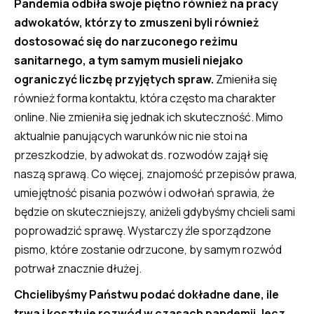
Pandemia odbiła swoje piętno również na pracy
adwokatów, którzy to zmuszeni byli również
dostosować się do narzuconego reżimu
sanitarnego, a tym samym musieli niejako
ograniczyć liczbę przyjętych spraw.
Zmieniła się
również forma kontaktu, która często ma charakter
online. Nie zmieniła się jednak ich skuteczność. Mimo
aktualnie panujących warunków nic nie stoi na
przeszkodzie, by adwokat ds. rozwodów zajął się
naszą sprawą. Co więcej, znajomość przepisów prawa,
umiejętność pisania pozwów i odwołań sprawia, że
będzie on skuteczniejszy, aniżeli gdybyśmy chcieli sami
poprowadzić sprawę. Wystarczy źle sporządzone
pismo, które zostanie odrzucone, by samym rozwód
potrwał znacznie dłużej.
Chcielibyśmy Państwu podać dokładne dane, ile
trwa i kosztuje rozwód w czasach pandemii, lecz