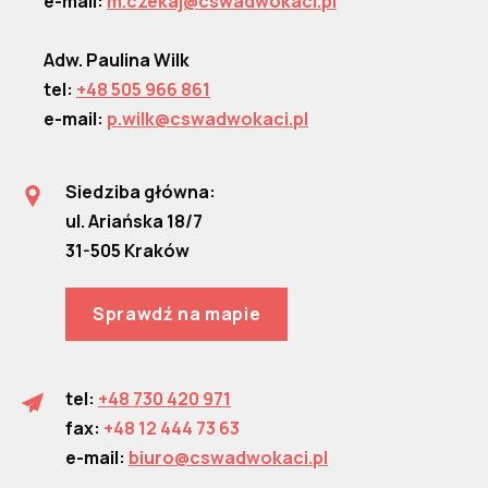
e-mail:
m.czekaj@cswadwokaci.pl
Adw. Paulina Wilk
tel:
+48 505 966 861
e-mail:
p.wilk@cswadwokaci.pl
Siedziba główna:
ul. Ariańska 18/7
31-505 Kraków
Sprawdź na mapie
tel:
+48 730 420 971
fax:
+48 12 444 73 63
e-mail:
biuro@cswadwokaci.pl