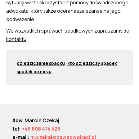
sytuacji warto skorzystać z pomocy doświadczonego
adwokata, który także oceni nasze szanse na jego
podważenie.
We wszystkich sprawach spadkowych zapraszamy do
kontaktu
.
dziedziczenie spadku
kto dziedziczy spadek
spadek po mężu
Adw. Marcin Czekaj
tel:
+48 608 474 523
e-mail:
m.czekaj@cswadwokaci.pl