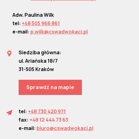
Adw. Paulina Wilk
tel:
+48 505 966 861
e-mail:
p.wilk@cswadwokaci.pl
Siedziba główna:
ul. Ariańska 18/7
31-505 Kraków
Sprawdź na mapie
tel:
+48 730 420 971
fax:
+48 12 444 73 63
e-mail:
biuro@cswadwokaci.pl