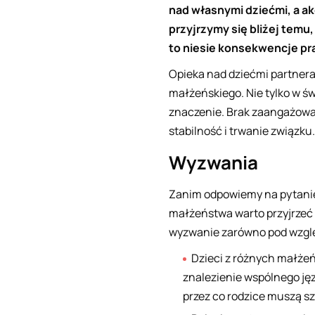
nad własnymi dziećmi, a ak
przyjrzymy się bliżej temu
to niesie konsekwencje p
Opieka nad dziećmi partnera
małżeńskiego. Nie tylko w św
znaczenie. Brak zaangażowa
stabilność i trwanie związku.
Wyzwania
Zanim odpowiemy na pytanie
małżeństwa warto przyjrzeć s
wyzwanie zarówno pod wzglę
Dzieci z różnych małże
znalezienie wspólnego jęz
przez co rodzice muszą s