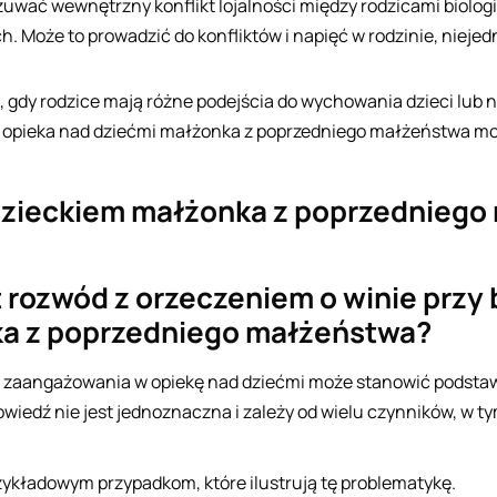
zuwać wewnętrzny konflikt lojalności między rodzicami biolo
. Może to prowadzić do konfliktów i napięć w rodzinie, nieje
gdy rodzice mają różne podejścia do wychowania dzieci lub n
 opieka nad dziećmi małżonka z poprzedniego małżeństwa może
 dzieckiem małżonka z poprzedniego
 rozwód z orzeczeniem o winie przy 
ka z poprzedniego małżeństwa?
ak zaangażowania w opiekę nad dziećmi może stanowić podstaw
edź nie jest jednoznaczna i zależy od wielu czynników, w t
zykładowym przypadkom, które ilustrują tę problematykę.