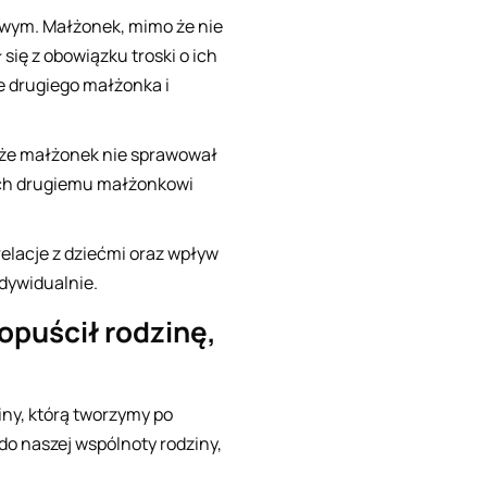
owym. Małżonek, mimo że nie
ię z obowiązku troski o ich
ie drugiego małżonka i
o że małżonek nie sprawował
cych drugiemu małżonkowi
relacje z dziećmi oraz wpływ
ndywidualnie.
opuścił rodzinę,
iny, którą tworzymy po
o naszej wspólnoty rodziny,