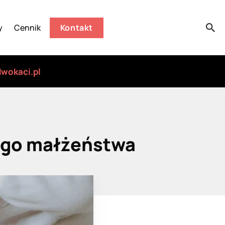
y
Cennik
Kontakt
wokaci.pl
ego małżeństwa