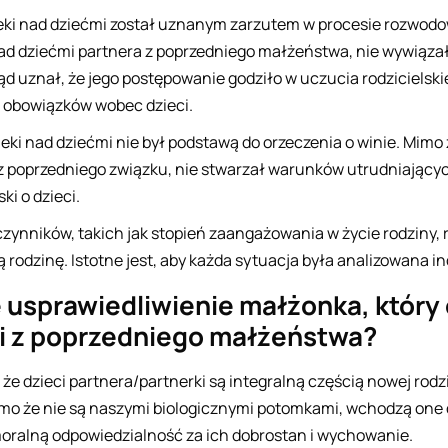
ieki nad dziećmi został uznanym zarzutem w procesie rozwod
d dziećmi partnera z poprzedniego małżeństwa, nie wywiązał s
ąd uznał, że jego postępowanie godziło w uczucia rodzicielsk
 obowiązków wobec dzieci.
eki nad dziećmi nie był podstawą do orzeczenia o winie. Mim
a z poprzedniego związku, nie stwarzał warunków utrudniają
i o dzieci.
zynników, takich jak stopień zaangażowania w życie rodziny, 
 rodzinę. Istotne jest, aby każda sytuacja była analizowana i
 usprawiedliwienie małżonka, który 
ci z poprzedniego małżeństwa?
że dzieci partnera/partnerki są integralną częścią nowej rodz
o że nie są naszymi biologicznymi potomkami, wchodzą one d
moralną odpowiedzialność za ich dobrostan i wychowanie.