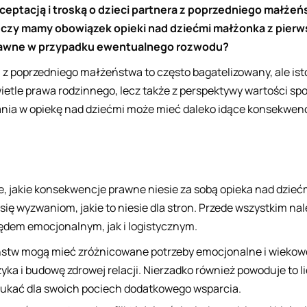
ceptacją i troską o dzieci partnera z poprzedniego małżeń
, czy mamy obowiązek opieki nad dziećmi małżonka z pierw
rawne w przypadku ewentualnego rozwodu?
 z poprzedniego małżeństwa to często bagatelizowany, ale ist
ietle prawa rodzinnego, lecz także z perspektywy wartości sp
nia w opiekę nad dziećmi może mieć daleko idące konsekwen
, jakie konsekwencje prawne niesie za sobą opieka nad dzie
ię wyzwaniom, jakie to niesie dla stron. Przede wszystkim na
dem emocjonalnym, jak i logistycznym.
ństw mogą mieć zróżnicowane potrzeby emocjonalne i wiekow
yka i budowę zdrowej relacji. Nierzadko również powoduje to 
zukać dla swoich pociech dodatkowego wsparcia.