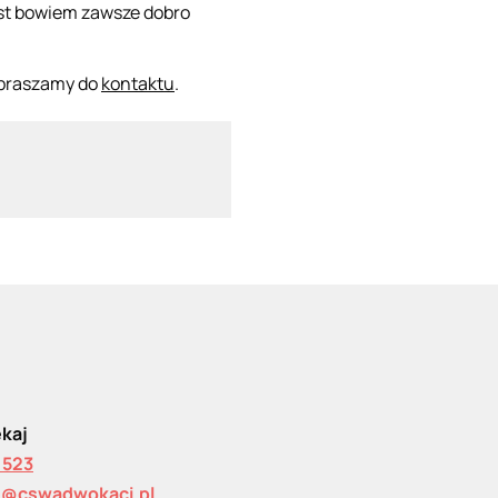
est bowiem zawsze dobro
zapraszamy do
kontaktu
.
ekaj
 523
j@cswadwokaci.pl