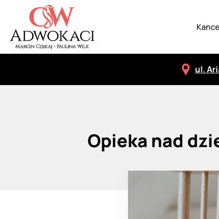
Kance
ul. Ar
Opieka nad dz