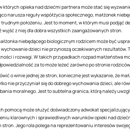
, w których opieka nad dziećmi partnera może stać się wyzwan
żąco narusza reguły współżycia społecznego, małżonek niebę
 trudnym położeniu. Jest to moment, w którym musi podjąć dec
ż wyjść z niej dla dobra wszystkich zaangażowanych stron.
małżonka niebędącego biologicznym rodzicem może być uspra
e wychowanie dzieci nie przynoszą oczekiwanych rezultatów.
atności i rozwagi. W takich przypadkach rozpad małżeństwa 
dpowiedzialność za to może leżeć zarówno po stronie rodziców
wić o winie jednej ze stron, konieczne jest wykazanie, że ma
lko nie przyczyniał się do dobrego wychowania dzieci, ale rów
dbania moralnego. Jest to subtelna granica, którą należy uwz
ch pomocą może służyć doświadczony adwokat specjalizujący
eniu klarownych i sprawiedliwych warunków opieki nad dzieć
tron. Jego rola polega na reprezentowaniu interesów swojeg