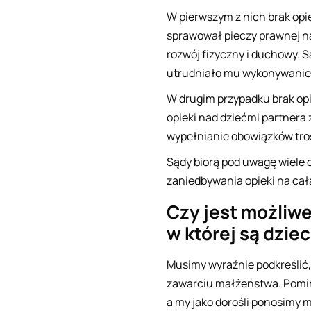
W pierwszym z nich brak op
sprawował pieczy prawnej na
rozwój fizyczny i duchowy. S
utrudniało mu wykonywanie
W drugim przypadku brak opi
opieki nad dziećmi partner
wypełnianie obowiązków trosk
Sądy biorą pod uwagę wiele c
zaniedbywania opieki na całą
Czy jest możliwe
w której są dzie
Musimy wyraźnie podkreślić, 
zawarciu małżeństwa. Pomim
a my jako dorośli ponosimy 