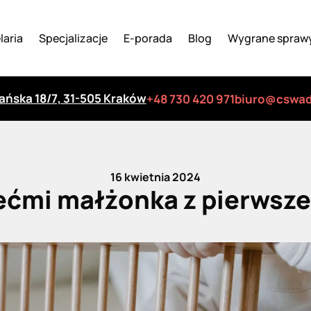
laria
Specjalizacje
E-porada
Blog
Wygrane spraw
iańska 18/7, 31-505 Kraków
+48 730 420 971
biuro@cswad
16 kwietnia 2024
iećmi małżonka z pierwsz