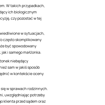
iem. W takich przypadkach,
dący ich biologicznym
yzję, czy pozostać w tej
wiedliwione w sytuacjach,
 To często skomplikowany
może być spowodowany
, jak i samego małżonka.
łżonek niebędący
nież sam w jakiś sposób
ględnić w kontekście oceny
 się w sprawach rodzinnych.
mi, uwzględniając potrzeby
o klienta przed sądem oraz