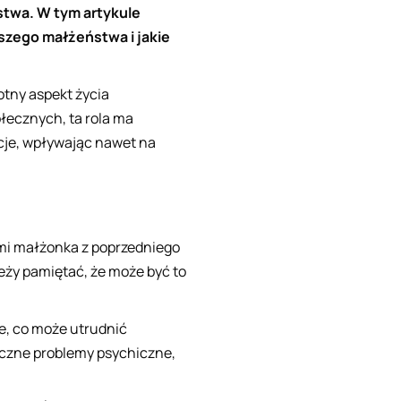
stwa. W tym artykule
szego małżeństwa i jakie
otny aspekt życia
ołecznych, ta rola ma
cje, wpływając nawet na
ćmi małżonka z poprzedniego
leży pamiętać, że może być to
e, co może utrudnić
liczne problemy psychiczne,