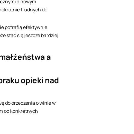
gicznymi a nowym
dnokrotnie trudnych do
ie potrafią efektywnie
 stać się jeszcze bardziej
 małżeństwa a
braku opieki nad
ę do orzeczenia o winie w
ym od konkretnych