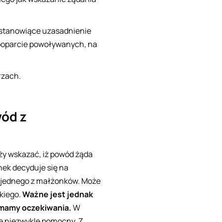
– stanowiące uzasadnienie
poparcie powoływanych, na
rzach.
wód z
ży wskazać, iż powód żąda
nek decyduje się na
e jednego z małżonków. Może
kiego.
Ważne jest jednak
 mamy oczekiwania.
W
ę niezwykle pomocny. Z