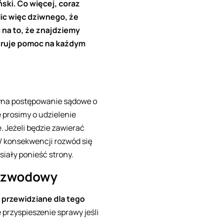
ski. Co więcej, coraz
ic więc dziwnego, że
 na to, że znajdziemy
feruje pomoc na każdym
zyna postępowanie sądowe o
e prosimy o udzielenie
Jeżeli będzie zawierać
W konsekwencji rozwód się
iały ponieść strony.
rozwodowy
 przewidziane dla tego
rzyspieszenie sprawy jeśli