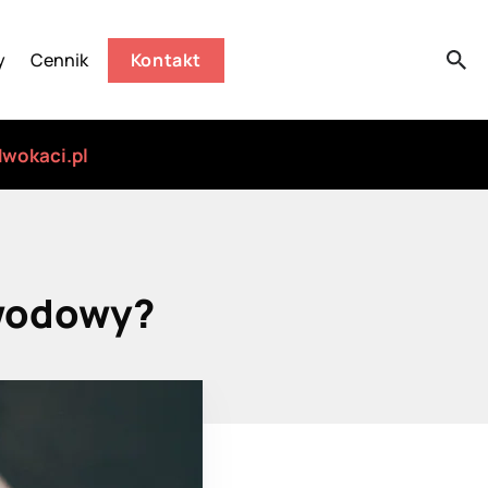
y
Cennik
Kontakt
wokaci.pl
zwodowy?