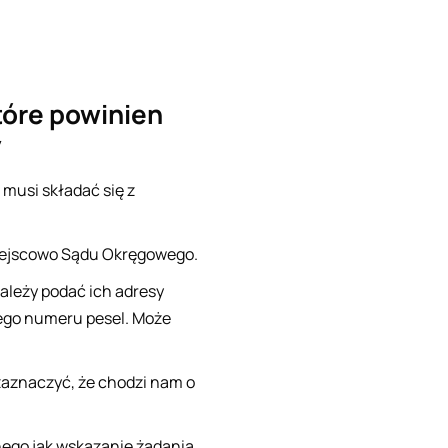
tóre powinien
y
musi składać się z
miejscowo Sądu Okręgowego.
ależy podać ich adresy
ego numeru pesel. Może
 zaznaczyć, że chodzi nam o
nego jak wskazanie żądania