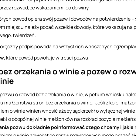
rzez rozwód, ze wskazaniem, co do winy.
tórych powód opiera swój pozew i dowodów na potwierdzenie 
m miejscu należy podać wszelkie dowody, które wskazują na 
ego, twierdzeń.
oręczny podpis powoda na wszystkich wnoszonych egzempla
w,
które powód powołuje w treści pozwu.
ez orzekania o winie a pozew o roz
inie
pozwu o rozwód bez orzekania o winie, w
petium
wniosku nale
 małżeństwa stron bez orzekania o winie. Jeśli z kolei małżo
iem o winie winien wnosić ażeby sąd orzekł o wyłącznej wini
zekł o obopólnej winie małżonków na rozkład pożycia małżeńs
wania pozwu dokładnie poinformować czego chcemy i jakie
eniem o winie adwokat do spraw rozwodowych może okazać si