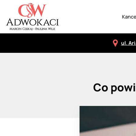
Kance
ul. Ar
Co powi