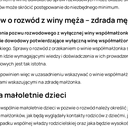
sów może skrócić postępowanie do niezbędnego minimum.
ew o rozwód z winy męża – zdrada m
żenia pozwu rozwodowego z wyłącznej winy współmałżonka
kie dowodowy potwierdzające wyłączną winę współmałżo
kiego. Sprawy o rozwód z orzekaniem o winie współmałżonka
 idzie wymagającymi wiedzy i doświadczenia w ich prowadzeni
wych jest tak istotna.
powinien więc w uzasadnieniu wskazywać o winie współmałżon
iami wskazującymi na zdradę małżonka.
 małoletnie dzieci
 wspólnie małoletnie dzieci w pozwie o rozwód należy określi
 małżonków, jak będą wyglądały kontakty rodziców z dziećmi, j
padku wspólnej władzy rodzicielskiej oraz jaka będzie wysoko