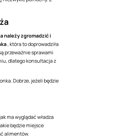
ęża
 należy zgromadzić i
nka
, która to doprowadziła
 są przeważnie sprawami
u, dlatego konsultacja z
ka. Dobrze, jeżeli będzie
ć jak ma wyglądać władza
akie będzie miejsce
ść alimentów.