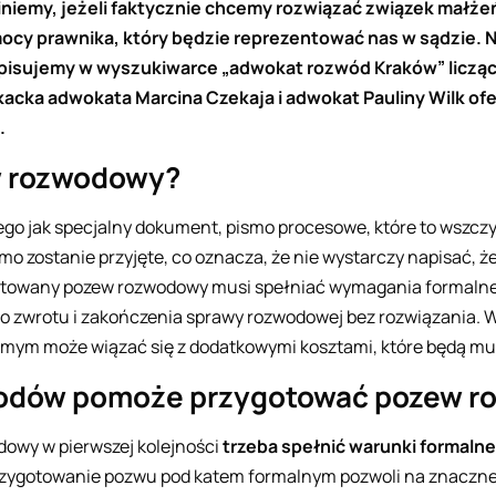
iniemy, jeżeli faktycznie chcemy rozwiązać związek małżeń
cy prawnika, który będzie reprezentować nas w sądzie. N
wpisujemy w wyszukiwarce „adwokat rozwód Kraków” licząc
kacka adwokata Marcina Czekaja i adwokat Pauliny Wilk o
.
w rozwodowy?
ego jak specjalny dokument, pismo procesowe, które to wszc
mo zostanie przyjęte, co oznacza, że nie wystarczy napisać, ż
towany pozew rozwodowy musi spełniać wymagania formalne. 
o zwrotu i zakończenia sprawy rozwodowej bez rozwiązania. 
amym może wiązać się z dodatkowymi kosztami, które będą mus
wodów pomoże przygotować pozew 
owy w pierwszej kolejności
trzeba spełnić warunki formalne
zygotowanie pozwu pod katem formalnym pozwoli na znaczne p