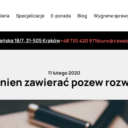
laria
Specjalizacje
E-porada
Blog
Wygrane spraw
iańska 18/7, 31-505 Kraków
+48 730 420 971
biuro@cswad
11 lutego 2020
nien zawierać pozew ro