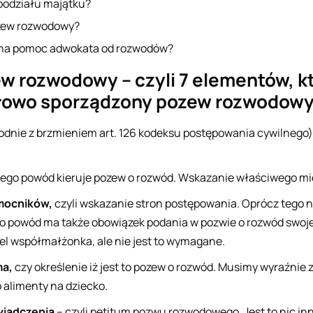
podziału majątku?
zew rozwodowy?
bna pomoc adwokata od rozwodów?
w rozwodowy – czyli 7 elementów, k
dłowo sporządzony pozew rozwodow
nie z brzmieniem art. 126 kodeksu postępowania cywilnego) 
órego powód kieruje pozew o rozwód. Wskazanie właściwego 
omocników,
czyli wskazanie stron postępowania. Oprócz tego n
go powód ma także obowiązek podania w pozwie o rozwód swoj
l współmałżonka, ale nie jest to wymagane.
ma,
czy określenie iż jest to pozew o rozwód. Musimy wyraźnie
o alimenty na dziecko.
wiadczenia
– czyli petitum pozwu rozwodowego. Jest to nic in