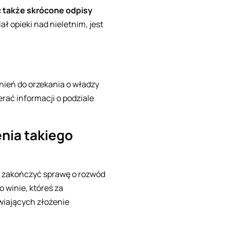
 także skrócone odpisy
ał opieki nad nieletnim, jest
nień do orzekania o władzy
erać informacji o podziale
nia takiego
by zakończyć sprawę o rozwód
 winie, któreś za
wiających złożenie