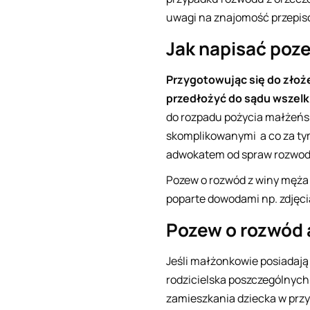
uwagi na znajomość przepi
Jak napisać poz
Przygotowując się do zło
przedłożyć do sądu wszel
do rozpadu pożycia małżeńs
skomplikowanymi a co za tym
adwokatem od spraw rozwodo
Pozew o rozwód z winy męża 
poparte dowodami np. zdjęc
Pozew o rozwód a
Jeśli małżonkowie posiadają
rodzicielska poszczególnych
zamieszkania dziecka w przy