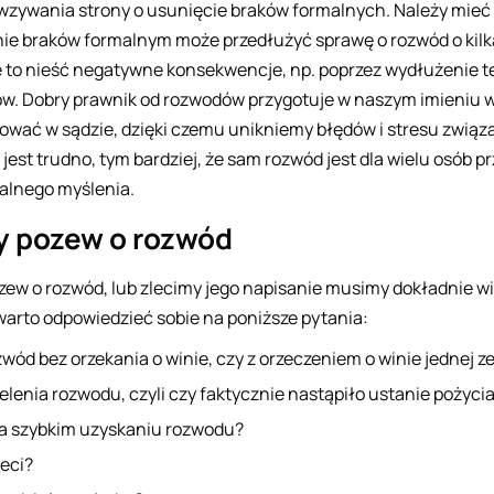
wzywania strony o usunięcie braków formalnych. Należy mieć 
e braków formalnym może przedłużyć sprawę o rozwód o kilka
 to nieść negatywne konsekwencje, np. poprzez wydłużenie te
w. Dobry prawnik od rozwodów przygotuje w naszym imieniu w
tować w sądzie, dzięki czemu unikniemy błędów i stresu związ
jest trudno, tym bardziej, że sam rozwód jest dla wielu osób 
nalnego myślenia.
y pozew o rozwód
ew o rozwód, lub zlecimy jego napisanie musimy dokładnie w
warto odpowiedzieć sobie na poniższe pytania:
ód bez orzekania o winie, czy z orzeczeniem o winie jednej ze
elenia rozwodu, czyli czy faktycznie nastąpiło ustanie pożyc
na szybkim uzyskaniu rozwodu?
eci?