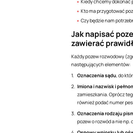
Kiedy chcemy dokonać 
Kto ma przygotować po
Czy będzie nam potrze
Jak napisać poze
zawierać prawi
Każdy pozew rozwodowy (zgod
następujących elementów:
Oznaczenia sądu
, do kt
Imiona i nazwisk i pełn
zamieszkania. Oprócz te
również podać numer pese
Oznaczenia rodzaju pis
pozew o rozwód a nie np. 
Osnowy wniosku lub oś