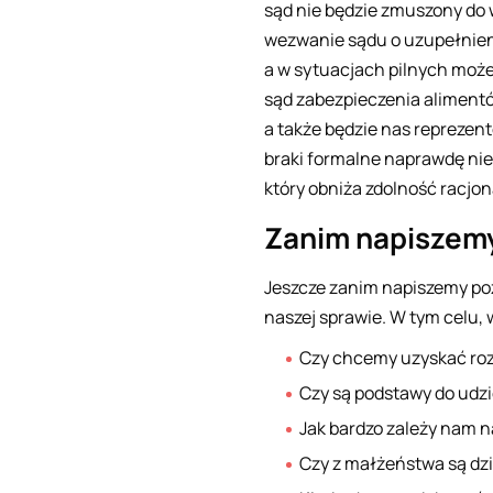
sąd nie będzie zmuszony do 
wezwanie sądu o uzupełnieni
a w sytuacjach pilnych może
sąd zabezpieczenia alimentó
a także będzie nas reprezen
braki formalne naprawdę nie 
który obniża zdolność racjo
Zanim napiszem
Jeszcze zanim napiszemy poz
naszej sprawie. W tym celu, 
Czy chcemy uzyskać rozw
Czy są podstawy do udzi
Jak bardzo zależy nam 
Czy z małżeństwa są dzi