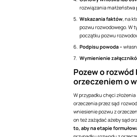
rozwiązania małżeństwa p
Wskazania faktów
, na k
pozwu rozwodowego. W ty
początku pozwu rozwodow
Podpisu powoda –
własn
Wymienienie załącznikó
Pozew o rozwód b
orzeczeniem o w
W przypadku chęci złożenia 
orzeczenia przez sąd rozwodu
wniesienie pozwu z orzeczen
on też zażądać ażeby sąd or
to, aby na etapie formuło
przypadku rozwodu z orzecz