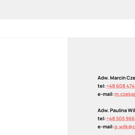
Adw. Marcin Cz
tel:
+48 608 474
e-mail:
m.czeka
Adw. Paulina Wi
tel:
+48 505 966
e-mail:
p.wilk@