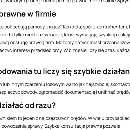
, w którym profesjonalna pomoc prawna może realnie wpłynąć
prawne w firmie
o potrzebują pomocy „na już”. Kontrola, spór z kontrahentem,
ka: to tylko niektóre sytuacje, które wymagają szybkiej reakcj
ową obsługę prawną firm. Możemy natychmiast przeanalizow
eczyć interesy przedsiębiorcy. W biznesie liczy się czas. Każ
dowania tu liczy się szybkie działan
lub innym zdarzeniu losowym warto jak najszybciej skontakt
ezpieczyć dowody, zgromadzić dokumentację i uniknąć błędów
ziałać od razu?
wnikiem to jeden z najczęstszych błędów. W wielu przypadkach
a powodzenia sprawy. Szybka konsultacja prawna pozwala: