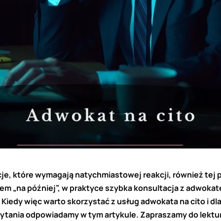
cje, które wymagają natychmiastowej reakcji, również tej
iem „na później”, w praktyce szybka konsultacja z adwoka
Kiedy więc warto skorzystać z usług adwokata na cito i dl
pytania odpowiadamy w tym artykule. Zapraszamy do lektur