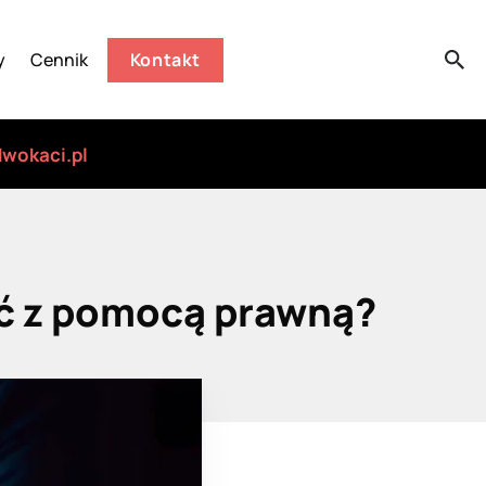
y
Cennik
Kontakt
wokaci.pl
kać z pomocą prawną?