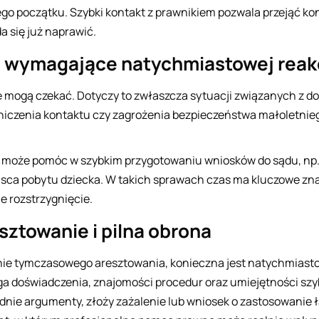
go początku. Szybki kontakt z prawnikiem pozwala przejąć kon
a się już naprawić.
 wymagające natychmiastowej reakc
e mogą czekać. Dotyczy to zwłaszcza sytuacji związanych z d
raniczenia kontaktu czy zagrożenia bezpieczeństwa małoletnie
 może pomóc w szybkim przygotowaniu wniosków do sądu, np.
jsca pobytu dziecka. W takich sprawach czas ma kluczowe zna
e rozstrzygnięcie.
ztowanie i pilna obrona
nie tymczasowego aresztowania, konieczna jest natychmias
 doświadczenia, znajomości procedur oraz umiejętności szyb
dnie argumenty, złoży zażalenie lub wniosek o zastosowanie 