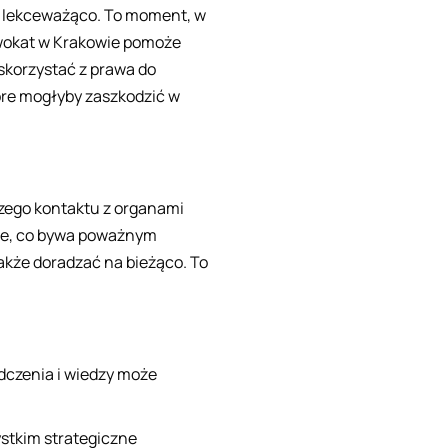
ne lekceważąco. To moment, w
dwokat w Krakowie pomoże
 skorzystać z prawa do
óre mogłyby zaszkodzić w
zego kontaktu z organami
pie, co bywa poważnym
kże doradzać na bieżąco. To
dczenia i wiedzy może
ystkim strategiczne