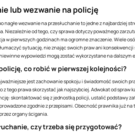
ie lub wezwanie na policję
bo nagłe wezwanie na przesłuchanie to jedne z najbardziej stre
a. Niezależnie od tego, czy sprawa dotyczy poważnego zarzutu
akcja w pierwszych godzinach ma ogromne znaczenie. Wiele o
tłumaczyć sytuację, nie znając swoich praw ani konsekwencji
iewinne wypowiedzi mogą zostać wykorzystane na dalszym e
olicję, co robić w pierwszej kolejności?
jważniejsze jest zachowanie spokoju i świadomość swoich pr
o z tego prawa skorzystać jak najszybciej. Adwokat od spraw
ję: skontaktować się z jednostką policji, ustalić podstawy za
 prowadzone zgodnie z przepisami. Obecność prawnika już na 
rzez organy ścigania.
uchanie, czy trzeba się przygotować?