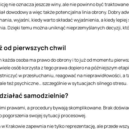
cję nie oznacza jeszcze winy, ale nie powinno być traktowa
ał dowodowy a więc także potencjalna linia obrony. Dobry a
ania, wyjaśni, kiedy warto składać wyjaśnienia, a kiedy lepiej
ia. Dzięki temu można uniknąć nieprzemyślanych decyzji, kt
ż od pierwszych chwil
 każda osoba ma prawo do obrony i to już od momentu pierws
 wiele osób korzysta z tego prawa dopiero na późniejszym eta
tniczyć w przesłuchaniu, reagować na nieprawidłowości, a ta
 ale też psychiczne… szczególnie w sytuacjach silnego stresu.
 działać samodzielnie?
imi prawami, a procedury bywają skomplikowane. Brak doświa
pogorszenia swojej sytuacji procesowej.
w Krakowie zapewnia nie tylko reprezentację, ale przede wsz