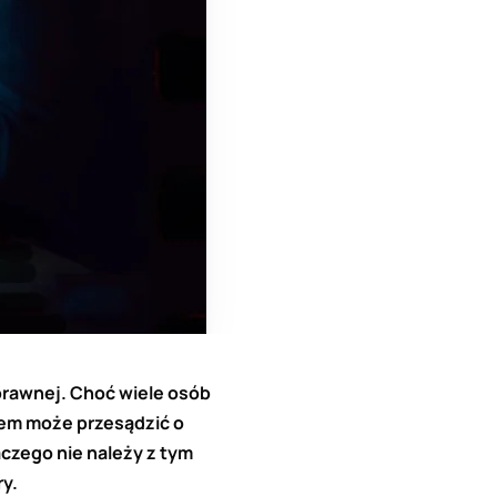
 prawnej. Choć wiele osób
tem może przesądzić o
aczego nie należy z tym
y.