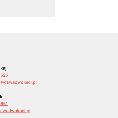
ekaj
 523
j@cswadwokaci.pl
lk
 861
cswadwokaci.pl