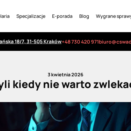
laria
Specjalizacje
E-porada
Blog
Wygrane spraw
iańska 18/7, 31-505 Kraków
+48 730 420 971
biuro@cswad
3 kwietnia 2026
yli kiedy nie warto zwle