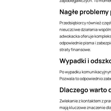
zapobiegawczych. To moment
Nagłe problemy 
Przedsiębiorcy również częst
nieuczciwe działania wspólni
adwokacka oferuje kompleks
odpowiednie pisma i zabezpi
straty finansowe.
Wypadki i odszko
Po wypadku komunikacyjnym 
Pozwala to odpowiednio zab
Dlaczego warto d
Zwlekanie z kontaktem z pra
mają kluczowe znaczenie dl