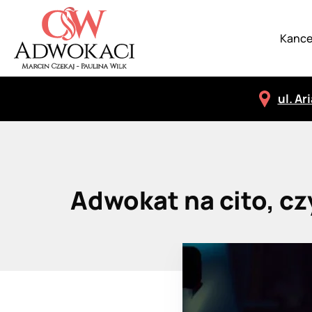
Kance
ul. Ar
Adwokat na cito, cz