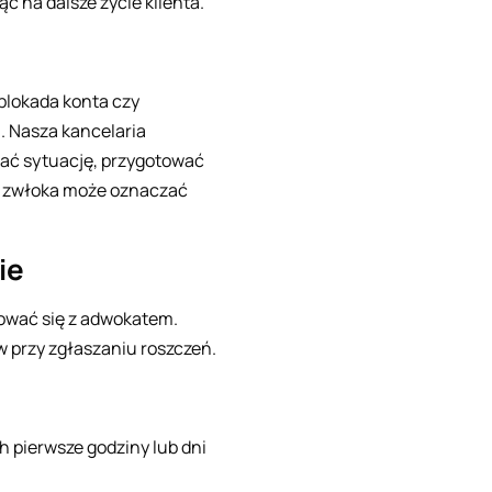
 na dalsze życie klienta.
 blokada konta czy
i. Nasza kancelaria
ać sytuację, przygotować
da zwłoka może oznaczać
ie
ować się z adwokatem.
 przy zgłaszaniu roszczeń.
 pierwsze godziny lub dni