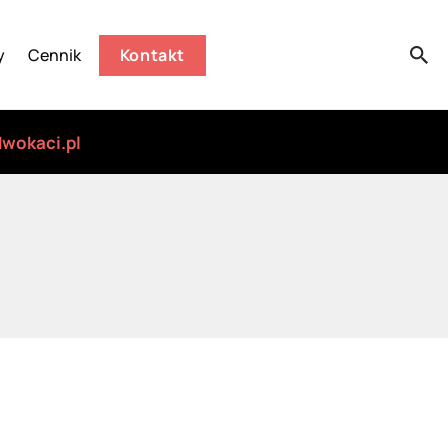
y
Cennik
Kontakt
wokaci.pl