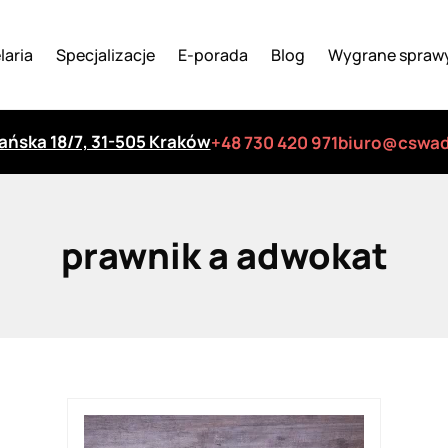
laria
Specjalizacje
E-porada
Blog
Wygrane spraw
iańska 18/7, 31-505 Kraków
+48 730 420 971
biuro@cswad
prawnik a adwokat