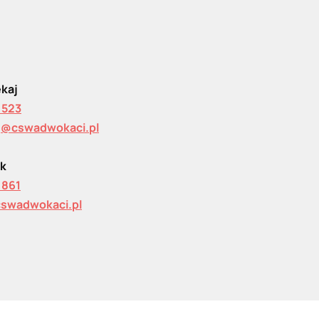
ekaj
 523
j@cswadwokaci.pl
lk
 861
cswadwokaci.pl